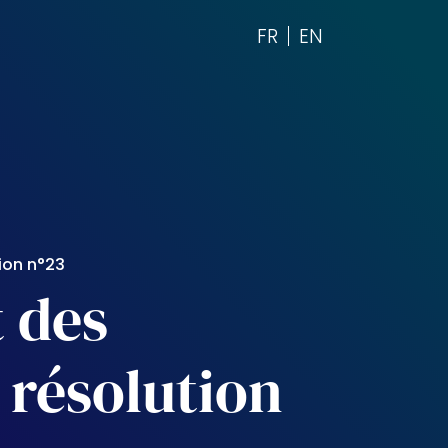
FR
EN
ion n°23
 des
résolution